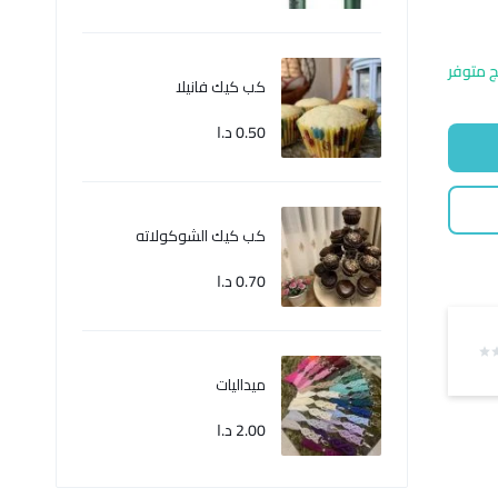
ج متوفر
كب كيك فانيلا
0.50
د.ا
كب كيك الشوكولاته
0.70
د.ا
ميداليات
2.00
د.ا