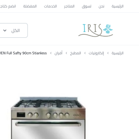
الرئيسية
نحن
تسوق
المتاجر
الخدمات
المفضلة
انضم كتاجر
الكل
ايرس
|
الرئيسية
إلكترونيات
المطبخ
أفران
EN Full Safty 90cm Stianless
متجر
تسوق
وطني