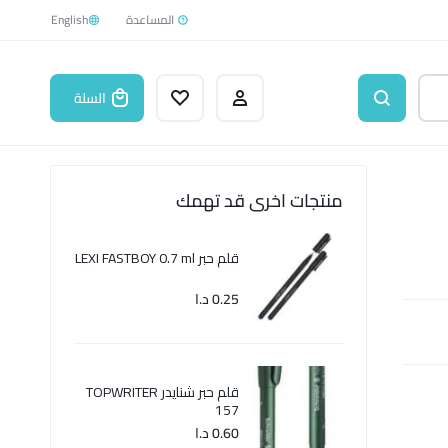
English
السلة
منتجات اخرى قد تهمك
قلم حبر LEXI FASTBOY 0.7 ml
0.25
د.ا
قلم حبر شنايدر TOPWRITER
157
0.60
د.ا