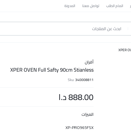
اتمام الطلب
تواصل معنا
المدونة
XPER OV
أفران
XPER OVEN Full Safty 90cm Stianless
Sku:
340008811
888.00
د.ا
الميزات
XP-PRO965FSX