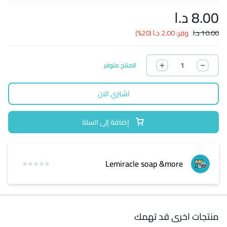
8.00
د.ا
10.00
د.ا
وفر:
2.00
د.ا
(20%)
المنتج متوفر
اشتري الان
إضافة إلى السلة
Lemiracle soap &more
منتجات اخرى قد تهمك