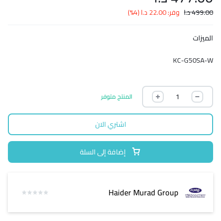
499.00
د.ا
وفر:
22.00
د.ا
(4%)
الميزات
KC-G50SA-W
المنتج متوفر
اشتري الان
إضافة إلى السلة
Haider Murad Group