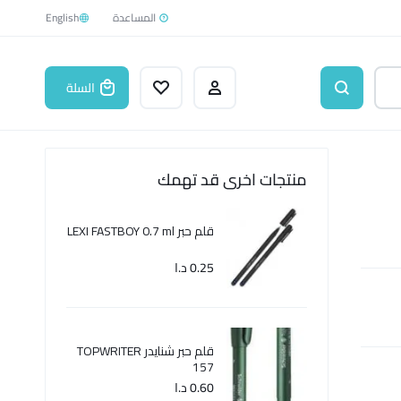
English
السلة
منتجات اخرى قد تهمك
قلم حبر LEXI FASTBOY 0.7 ml
0.25
د.ا
قلم حبر شنايدر TOPWRITER
157
0.60
د.ا