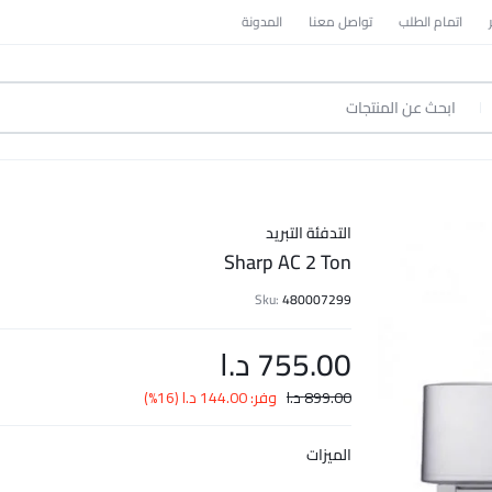
اتمام الطلب
تواصل معنا
المدونة
التدفئة التبريد
Sharp AC 2 Ton
Sku:
480007299
755.00
د.ا
899.00
د.ا
وفر:
144.00
د.ا
(16%)
الميزات