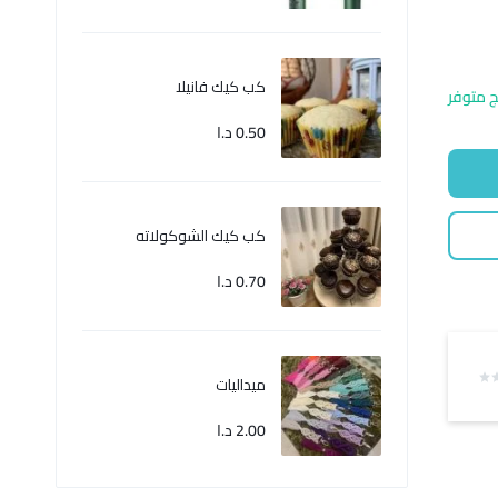
كب كيك فانيلا
ج متوفر
0.50
د.ا
كب كيك الشوكولاته
0.70
د.ا
ميداليات
2.00
د.ا