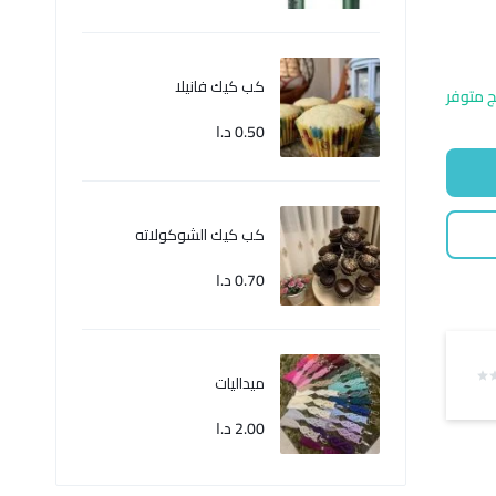
كب كيك فانيلا
ج متوفر
0.50
د.ا
كب كيك الشوكولاته
0.70
د.ا
ميداليات
2.00
د.ا