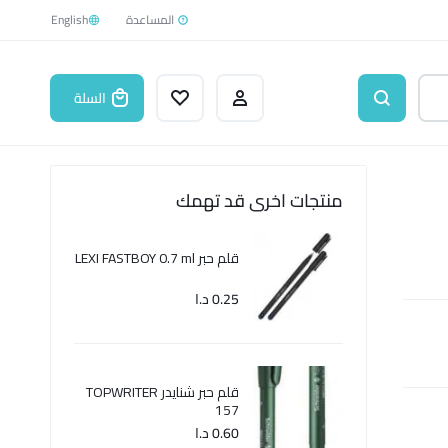
English
السلة
منتجات اخرى قد تهمك
قلم حبر LEXI FASTBOY 0.7 ml
0.25
د.ا
قلم حبر شنايدر TOPWRITER
157
0.60
د.ا