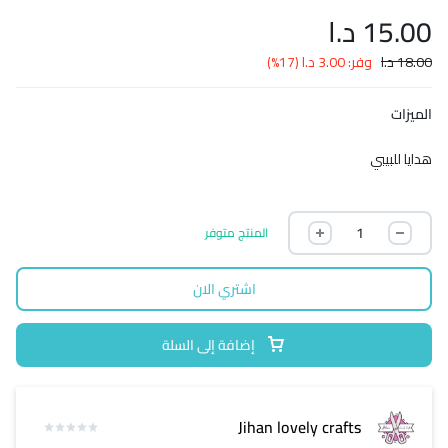
15.00
د.ا
18.00
د.ا
وفر:
3.00
د.ا
(17%)
الميزات
هدايا للبيبي
المنتج متوفر
اشتري الان
إضافة إلى السلة
Jihan lovely crafts