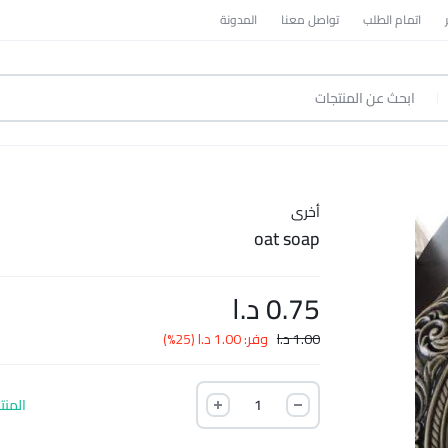
اتمام الطلب
تواصل معنا
المدونة
أخرى
oat soap
0.75
د.ا
1.00
د.ا
وفر:
1.00
د.ا
(25%)
المنت