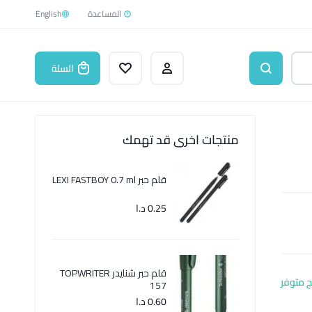
English
السلة
منتجات اخرى قد تهمك
قلم حبر LEXI FASTBOY 0.7 ml
0.25
د.ا
قلم حبر شنايدر TOPWRITER
ج متوفر
157
0.60
د.ا