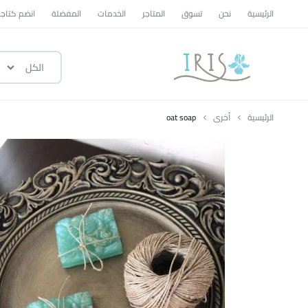
الرئيسية
نحن
تسوق
المتاجر
الخدمات
المفضلة
انضم كتاجر
الكل
ايرس
|
الرئيسية
أخرى
oat soap
متجر
تسوق
وطني