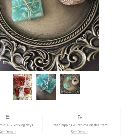
thin 3-5 working days
Free Shipping & Returns on this item
See Details
See Details