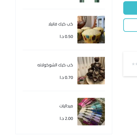
كب كيك فانيلا
0.50
د.ا
كب كيك الشوكولاته
0.70
د.ا
ميداليات
2.00
د.ا