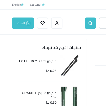
English
السلة
منتجات اخرى قد تهمك
قلم حبر LEXI FASTBOY 0.7 ml
0.25
د.ا
قلم حبر شنايدر TOPWRITER
157
0.60
د.ا