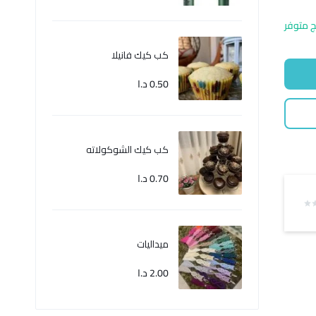
ج متوفر
كب كيك فانيلا
0.50
د.ا
كب كيك الشوكولاته
0.70
د.ا
ميداليات
2.00
د.ا