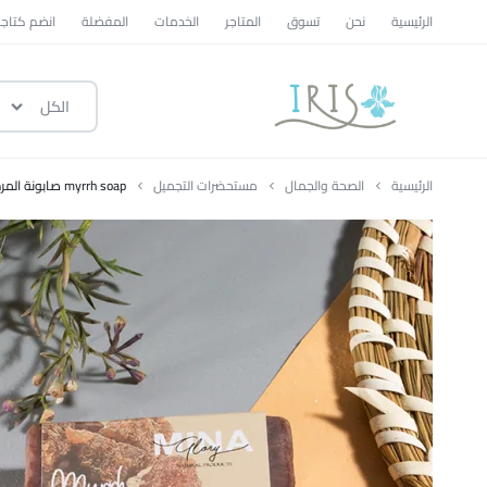
الرئيسية
نحن
تسوق
المتاجر
الخدمات
المفضلة
انضم كتاجر
الكل
ايرس
|
الرئيسية
الصحة والجمال
مستحضرات التجميل
myrrh soap صابونة المرة
متجر
تسوق
وطني