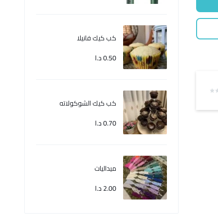
كب كيك فانيلا
0.50
د.ا
كب كيك الشوكولاته
0.70
د.ا
ميداليات
2.00
د.ا