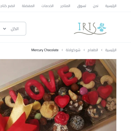
الرئيسية
نحن
تسوق
المتاجر
الخدمات
المفضلة
انضم كتاجر
الكل
ايرس
|
الرئيسية
الطعام
شوكولاتة
Mercury Chocolate
متجر
تسوق
وطني