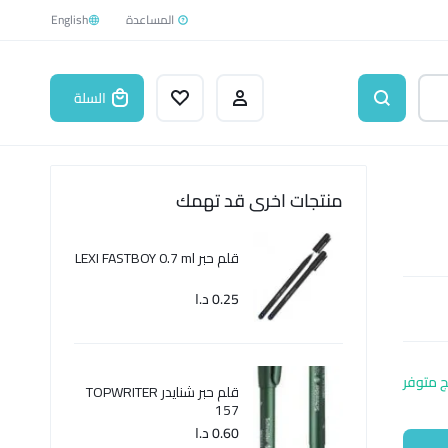
English
السلة
منتجات اخرى قد تهمك
قلم حبر LEXI FASTBOY 0.7 ml
0.25
د.ا
ج متوفر
قلم حبر شنايدر TOPWRITER
157
0.60
د.ا