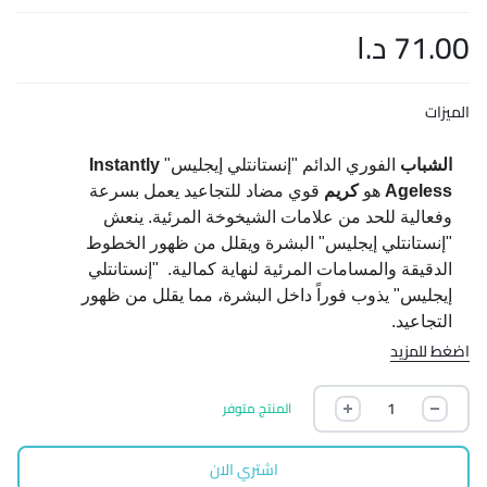
71.00
د.ا
الميزات
الشباب
الفوري الدائم "إنستانتلي إيجليس"
Instantly
Ageless
هو
كريم
قوي مضاد للتجاعيد يعمل بسرعة
وفعالية للحد من علامات الشيخوخة المرئية. ينعش
"إنستانتلي إيجليس" البشرة ويقلل من ظهور الخطوط
الدقيقة والمسامات المرئية لنهاية كمالية. "إنستانتلي
إيجليس" يذوب فوراً داخل البشرة، مما يقلل من ظهور
التجاعيد.
اضغط للمزيد
هذا المنتج خلال 10 دقائق يعطي نتائج فعالة
المنتج متوفر
اشتري الان