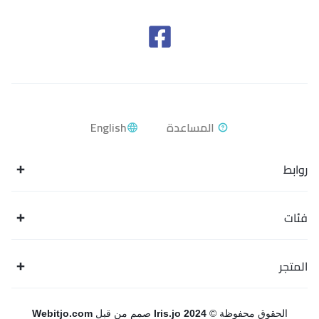
English
روابط
فئات
المتجر
الحقوق محفوظة ©
Iris.jo 2024
صمم من قبل
Webitjo.com