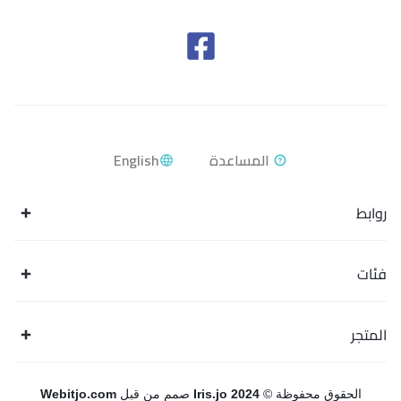
English
روابط
فئات
المتجر
الحقوق محفوظة ©
Iris.jo 2024
صمم من قبل
Webitjo.com