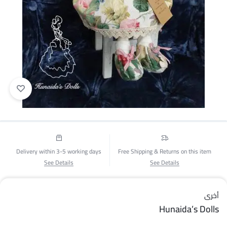
1/3
Delivery within 3-5 working days
Free Shipping & Returns on this item
See Details
See Details
أخرى
Hunaida’s Dolls