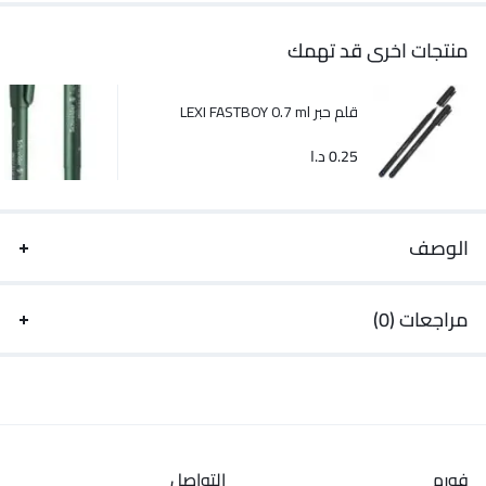
منتجات اخرى قد تهمك
قلم حبر LEXI FASTBOY 0.7 ml
0.25
د.ا
الوصف
مراجعات (0)
فورم
التواصل