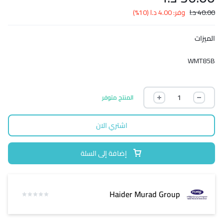
40.00
د.ا
وفر:
4.00
د.ا
(10%)
الميزات
WMT85B
المنتج متوفر
اشتري الان
إضافة إلى السلة
Haider Murad Group