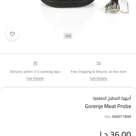
1/1
Delivery within 3-5 working days
Free Shipping & Returns on this item
See Details
See Details
أجهزة المطبخ الصغيرة
Gorenje Meat Probe
Sku:
560071899
36.00
د.ا