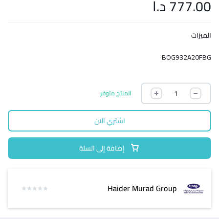
777.00
د.ا
الميزات
BOG932A20FBG
المنتج متوفر
اشتري الان
إضافة إلى السلة
Haider Murad Group