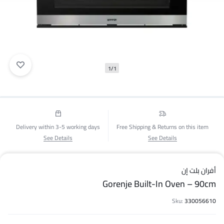
1/1
Delivery within 3-5 working days
Free Shipping & Returns on this item
See Details
See Details
أفران بلت إن
Gorenje Built-In Oven – 90cm
Sku:
330056610