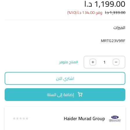
1,199.00
د.ا
1,333.00
د.ا
وفر:
134.00
د.ا
(10%)
الميزات
MRTG23V9RF
المنتج متوفر
اشتري الان
إضافة إلى السلة
Haider Murad Group