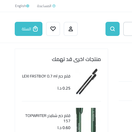
English
السلة
منتجات اخرى قد تهمك
قلم حبر LEXI FASTBOY 0.7 ml
0.25
د.ا
قلم حبر شنايدر TOPWRITER
157
0.60
د.ا