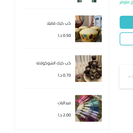
ج متوفر
كب كيك فانيلا
0.50
د.ا
كب كيك الشوكولاته
0.70
د.ا
ميداليات
2.00
د.ا