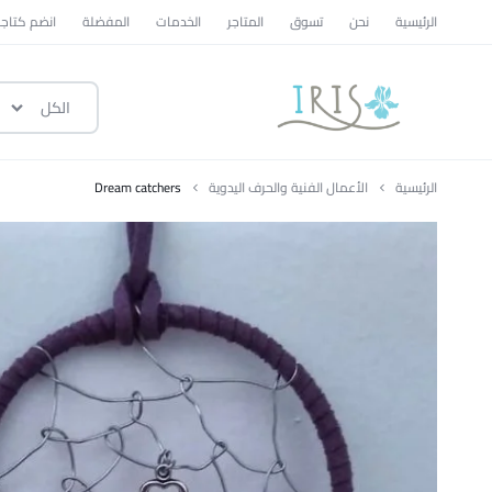
الرئيسية
نحن
تسوق
المتاجر
الخدمات
المفضلة
انضم كتاجر
الكل
ايرس
|
الرئيسية
الأعمال الفنية والحرف اليدوية
Dream catchers
متجر
تسوق
وطني