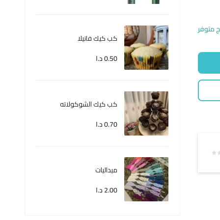
ج متوفر
كب كيك فانيلا
0.50
د.ا
كب كيك الشوكولاته
0.70
د.ا
ميداليات
2.00
د.ا