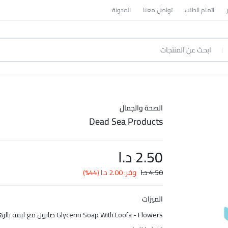
اتمام الطلب
تواصل معنا
المدونة
الصحة والجمال
Dead Sea Products
2.50
د.ا
4.50
د.ا
وفر:
2.00
د.ا
(44%)
الميزات
Glycerin Soap With Loofa - Flowers صابون مع ليفه بالزهور