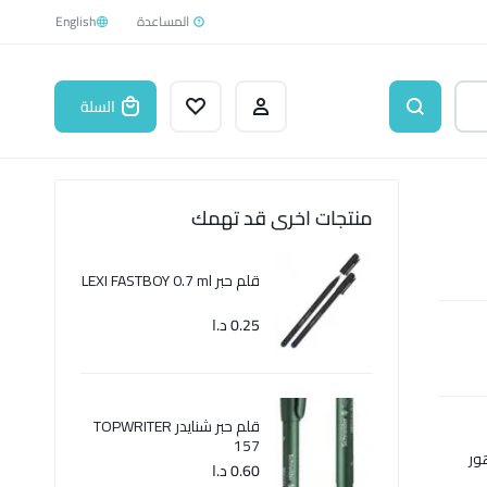
English
السلة
منتجات اخرى قد تهمك
قلم حبر LEXI FASTBOY 0.7 ml
0.25
د.ا
قلم حبر شنايدر TOPWRITER
157
0.60
د.ا