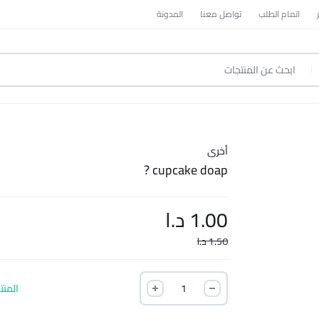
اتمام الطلب
تواصل معنا
المدونة
أخرى
cupcake doap ?
1.00
د.ا
1.50
د.ا
المنت