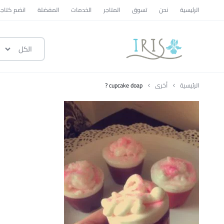
الرئيسية
نحن
تسوق
المتاجر
الخدمات
المفضلة
انضم كتاجر
الكل
ايرس
|
الرئيسية
أخرى
cupcake doap ?
متجر
تسوق
وطني