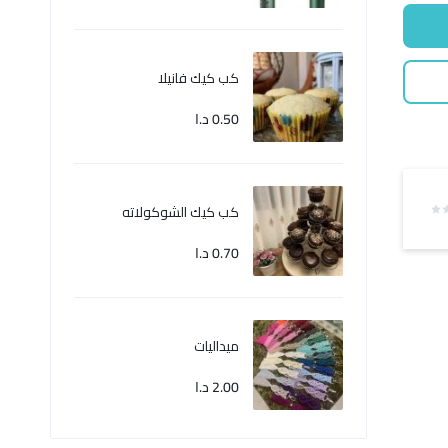
كب كيك فانيلا
0.50
د.ا
كب كيك الشوكولاته
0.70
د.ا
ميداليات
2.00
د.ا