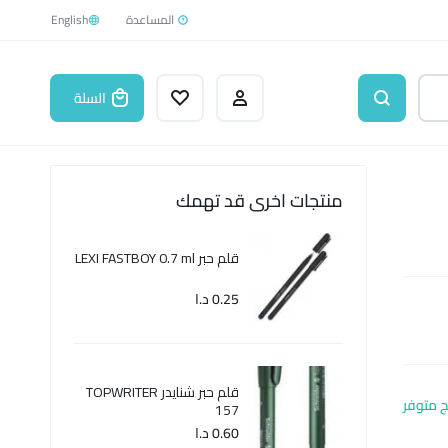
English
السلة
منتجات اخرى قد تهمك
قلم حبر LEXI FASTBOY 0.7 ml
0.25
د.ا
قلم حبر شنايدر TOPWRITER
ج متوفر
157
0.60
د.ا