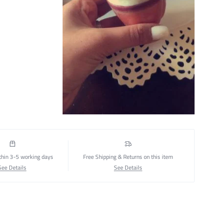
thin 3-5 working days
Free Shipping & Returns on this item
See Details
See Details