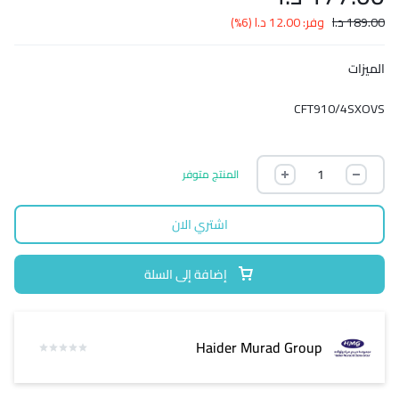
189.00
د.ا
وفر:
12.00
د.ا
(6%)
الميزات
CFT910/4SXOVS
المنتج متوفر
اشتري الان
إضافة إلى السلة
Haider Murad Group