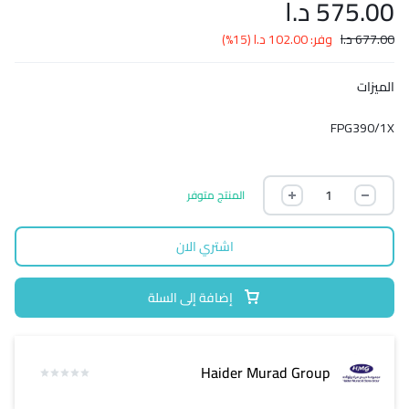
575.00
د.ا
677.00
د.ا
وفر:
102.00
د.ا
(15%)
الميزات
FPG390/1X
المنتج متوفر
اشتري الان
إضافة إلى السلة
Haider Murad Group