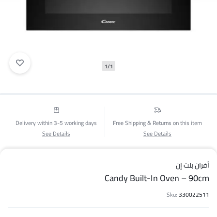
1/1
Delivery within 3-5 working days
Free Shipping & Returns on this item
See Details
See Details
أفران بلت إن
Candy Built-In Oven – 90cm
Sku:
330022511