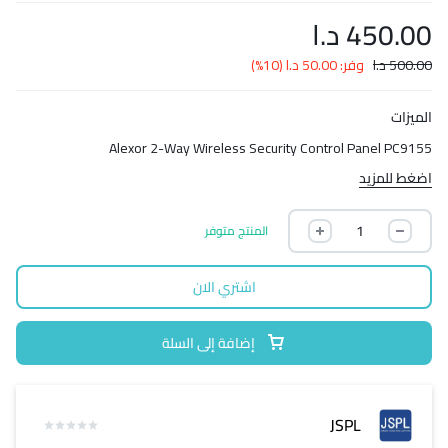
450.00
د.ا
500.00
د.ا
وفر:
50.00
د.ا
(10%)
الميزات
Alexor 2-Way Wireless Security Control Panel PC9155
اضغط للمزيد
المنتج متوفر
اشتري الان
إضافة إلى السلة
JSPL