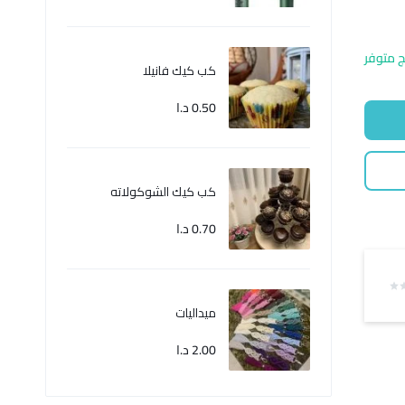
ج متوفر
كب كيك فانيلا
0.50
د.ا
كب كيك الشوكولاته
0.70
د.ا
ميداليات
2.00
د.ا