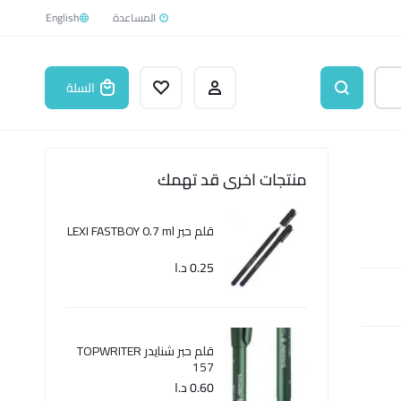
English
السلة
منتجات اخرى قد تهمك
قلم حبر LEXI FASTBOY 0.7 ml
0.25
د.ا
قلم حبر شنايدر TOPWRITER
157
0.60
د.ا