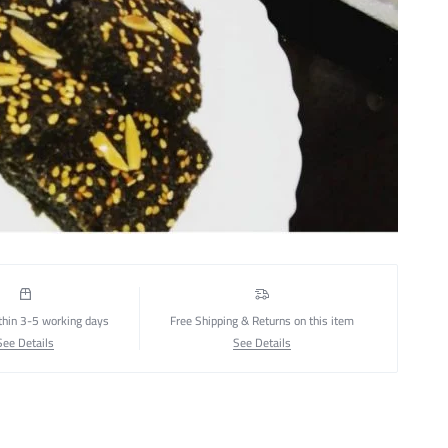
thin 3-5 working days
Free Shipping & Returns on this item
See Details
See Details