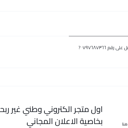
٠٧٩٧٦٨٧٣٦٦ ?
اول متجر الكتروني وطني غير ربح
بخاصية الاعلان المجاني
هنا