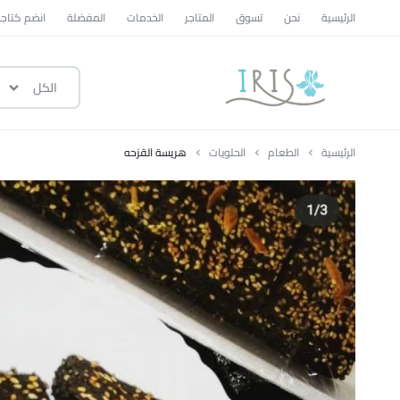
الرئيسية
نحن
تسوق
المتاجر
الخدمات
المفضلة
انضم كتاجر
الكل
ايرس
|
الرئيسية
الطعام
الحلويات
هريسة القزحه
متجر
تسوق
وطني