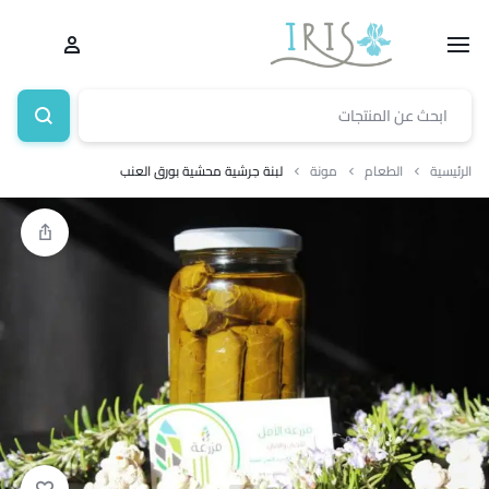
الرئيسية
الطعام
مونة
لبنة جرشية محشية بورق العنب