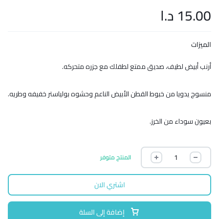
15.00
د.ا
الميزات
أرنب أبيض لطيف، صديق ممتع لطفلك مع جزره متحركه.
منسوج يدويا من خبوط القطن الأبيض الناعم وحشوه بولياستر خفيفه وطريه.
بعيون سوداء من الخرز.
المنتج متوفر
اشتري الان
إضافة إلى السلة