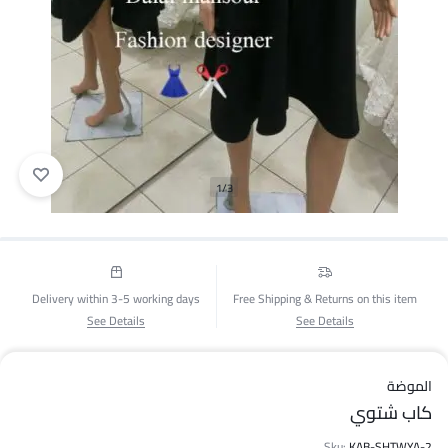
1/3
Delivery within 3-5 working days
Free Shipping & Returns on this item
See Details
See Details
الموضة
كاب شتوي
Sku:
KAB-SHTWYA-2