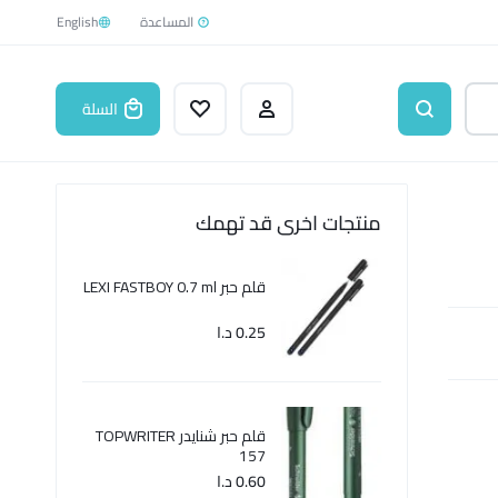
English
السلة
منتجات اخرى قد تهمك
قلم حبر LEXI FASTBOY 0.7 ml
0.25
د.ا
قلم حبر شنايدر TOPWRITER
157
0.60
د.ا