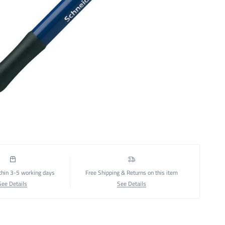
thin 3-5 working days
Free Shipping & Returns on this item
See Details
See Details