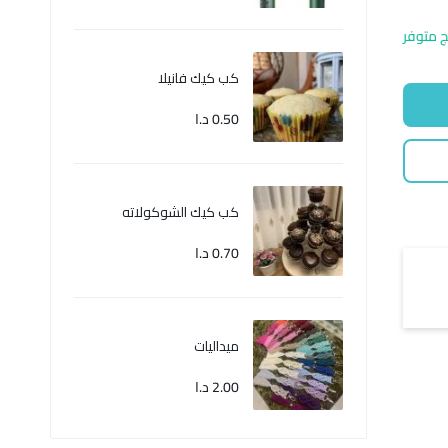
ج متوفر
كب كيك فانيلا
0.50
د.ا
كب كيك الشوكولاته
0.70
د.ا
ميداليات
2.00
د.ا