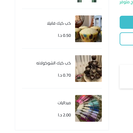
ج متوفر
كب كيك فانيلا
0.50
د.ا
كب كيك الشوكولاته
0.70
د.ا
ميداليات
2.00
د.ا