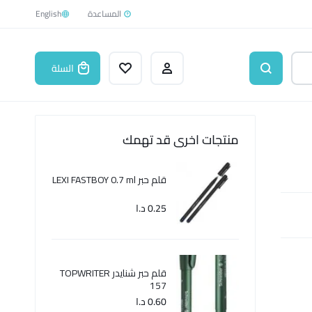
English
السلة
منتجات اخرى قد تهمك
قلم حبر LEXI FASTBOY 0.7 ml
0.25
د.ا
قلم حبر شنايدر TOPWRITER
157
0.60
د.ا