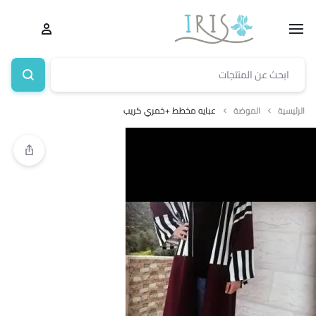
الرئيسية
الموضة
عبايه مخطط +خمري كريب