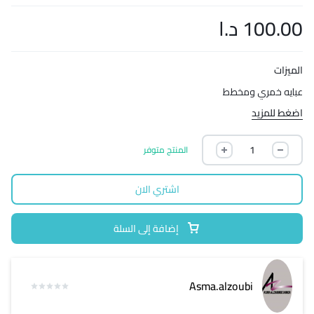
100.00
د.ا
الميزات
عبايه خمري ومخطط
اضغط للمزيد
المنتج متوفر
اشتري الان
إضافة إلى السلة
Asma.alzoubi