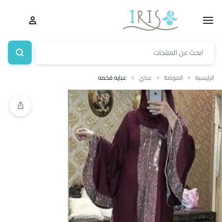
الرئيسية
الموضة
عباي
عبايه فخمه