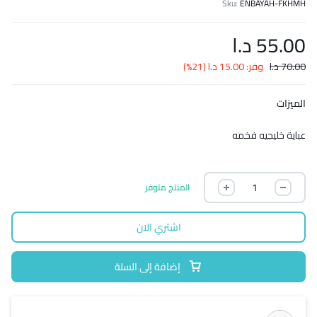
Sku:
ENBAYAH-FKHMH
55.00
د.ا
70.00
د.ا
وفر:
15.00
د.ا
(21%)
الميزات
عباية خليجيه فخمه
المنتج متوفر
اشتري الان
إضافة إلى السلة