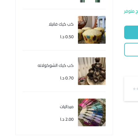
ج متوفر
كب كيك فانيلا
0.50
د.ا
كب كيك الشوكولاته
0.70
د.ا
ميداليات
2.00
د.ا