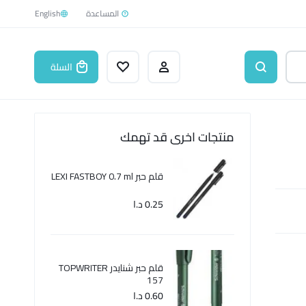
English
السلة
منتجات اخرى قد تهمك
قلم حبر LEXI FASTBOY 0.7 ml
0.25
د.ا
قلم حبر شنايدر TOPWRITER
157
0.60
د.ا