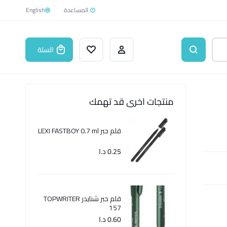
English
السلة
منتجات اخرى قد تهمك
قلم حبر LEXI FASTBOY 0.7 ml
0.25
د.ا
قلم حبر شنايدر TOPWRITER
157
0.60
د.ا