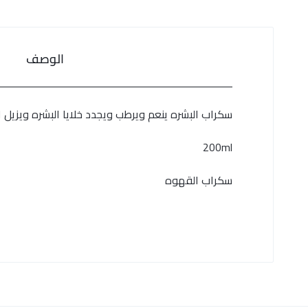
الوصف
سكراب البشره ينعم ويرطب ويجدد خلايا البشره ويزيل الخ
200ml
سكراب القهوه