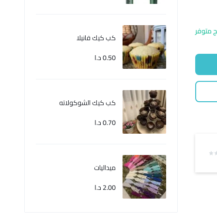
ج متوفر
كب كيك فانيلا
0.50
د.ا
كب كيك الشوكولاته
0.70
د.ا
ميداليات
2.00
د.ا