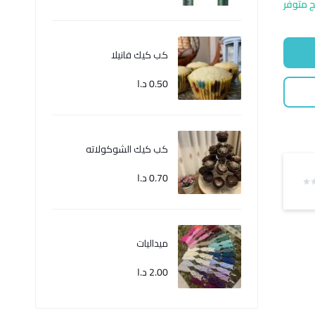
ج متوفر
كب كيك فانيلا
0.50
د.ا
كب كيك الشوكولاته
0.70
د.ا
ميداليات
2.00
د.ا