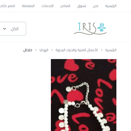
الرئيسية
نحن
تسوق
المتاجر
الخدمات
المفضلة
انضم كتاجر
الكل
ايرس
|
الرئيسية
الأعمال الفنية والحرف اليدوية
الهدايا
خلخال
متجر
تسوق
وطني