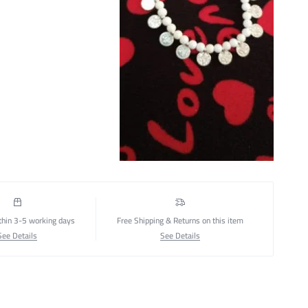
thin 3-5 working days
Free Shipping & Returns on this item
See Details
See Details