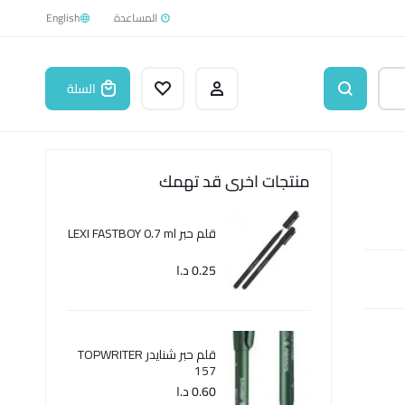
English
السلة
منتجات اخرى قد تهمك
قلم حبر LEXI FASTBOY 0.7 ml
0.25
د.ا
قلم حبر شنايدر TOPWRITER
157
0.60
د.ا