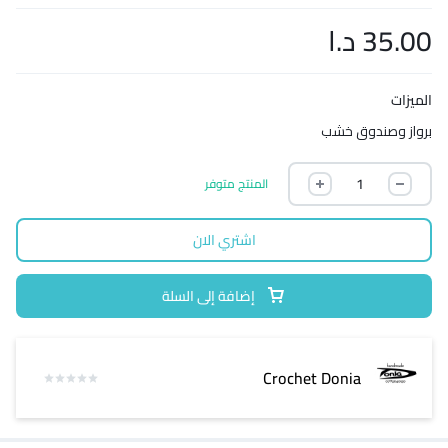
35.00
د.ا
الميزات
برواز وصندوق خشب
المنتج متوفر
اشتري الان
إضافة إلى السلة
Crochet Donia