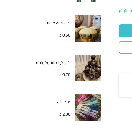
ج متوفر
كب كيك فانيلا
0.50
د.ا
كب كيك الشوكولاته
0.70
د.ا
ميداليات
2.00
د.ا