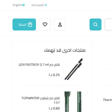
English
السلة
منتجات اخرى قد تهمك
قلم حبر LEXI FASTBOY 0.7 ml
0.25
د.ا
قلم حبر شنايدر TOPWRITER
Therm
157
0.60
د.ا