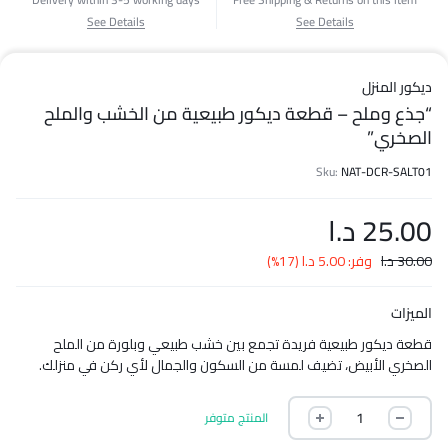
See Details
See Details
ديكور المنزل
“جذع وملح – قطعة ديكور طبيعية من الخشب والملح
الصخري”
Sku:
NAT-DCR-SALT01
25.00
د.ا
30.00
د.ا
وفر:
5.00
د.ا
(17%)
الميزات
قطعة ديكور طبيعية فريدة تجمع بين خشب طبيعي وبلورة من الملح
الصخري الأبيض، تضيف لمسة من السكون والجمال لأي ركن في منزلك.
المنتج متوفر