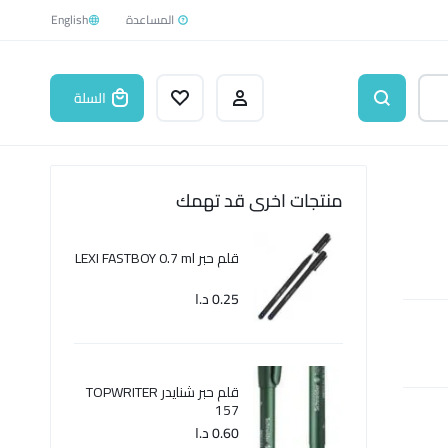
English
السلة
منتجات اخرى قد تهمك
قلم حبر LEXI FASTBOY 0.7 ml
0.25
د.ا
قلم حبر شنايدر TOPWRITER
157
0.60
د.ا