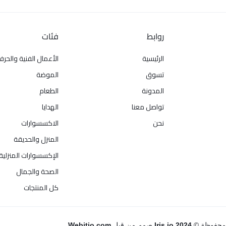
روابط
فئات
الرئيسية
الأعمال الفنية والحرف
تسوق
الموضة
المدونة
الطعام
تواصل معنا
الهدايا
نحن
الاكسسوارات
المنزل والحديقة
الإكسسوارات المنزلية
الصحة والجمال
كل المنتجات
 محفوظة ©
Iris.jo 2024
صمم من قبل
Webitjo.com