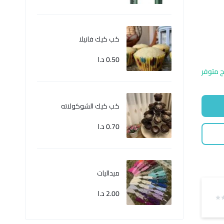
كب كيك فانيلا
0.50
د.ا
ج متوفر
كب كيك الشوكولاته
0.70
د.ا
ميداليات
2.00
د.ا