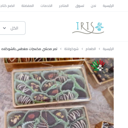
الرئيسية
نحن
تسوق
المتاجر
الخدمات
المفضلة
انضم كتاجر
الكل
ايرس
|
الرئيسية
الطعام
شوكولاتة
تمر محشي مكسرات مغطس بالشوكلاه
متجر
تسوق
وطني