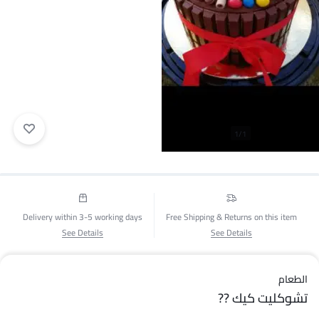
1/1
Delivery within 3-5 working days
Free Shipping & Returns on this item
See Details
See Details
الطعام
تشوكليت كيك ??