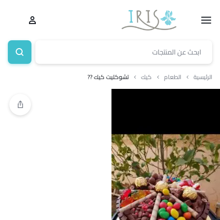
الرئيسية
الطعام
كيك
تشوكليت كيك ??