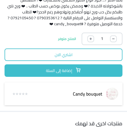
بالشوكولاته اللذيذة ?❤️ وممكن يكون بوكس حسب الطلب .. ❤️ ورح نلبي
طلبكم بكل حب ورح تهنو أحبابكم وتهادوهم رغم الحجر?❤️ للطلب
والاستفسار التواصل على الارقام التالية ? 0790353612 ? 0792105450 ?
خدمة التوصيل متوفرة ? #candy_bouquet ❤️
المنتج متوفر
اشتري الان
إضافة إلى السلة
Candy bouquet
منتجات اخرى قد تهمك