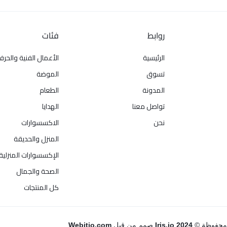
روابط
فئات
الرئيسية
الأعمال الفنية والحرف
تسوق
الموضة
المدونة
الطعام
تواصل معنا
الهدايا
نحن
الاكسسوارات
المنزل والحديقة
الإكسسوارات المنزلية
الصحة والجمال
كل المنتجات
 محفوظة ©
Iris.jo 2024
صمم من قبل
Webitjo.com